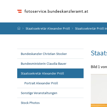
Accesskey
Accesskey
Accesskey
Accesskey
Zum Inhalt
Zum Hauptmenü
Zum Untermenü
Zur Suche
[4]
[1]
[3]
[2]
Startseite
Staatssekretär Alexander Pröll
Staatssekretär Pröll in
Staat
Bundeskanzler Christian Stocker
Bundesministerin Claudia Bauer
Bild 1 von
Staatssekretär Alexander Pröll
Portrait Alexander Pröll
Sonstige Veranstaltungen
Stock Photos