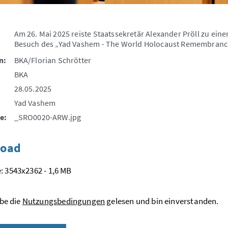
Am 26. Mai 2025 reiste Staatssekretär Alexander Pröll zu ein
Besuch des „Yad Vashem - The World Holocaust Remembranc
n:
BKA/Florian Schrötter
BKA
28.05.2025
Yad Vashem
e:
_SRO0020-ARW.jpg
oad
: 3543x2362 - 1,6 MB
be die
Nutzungsbedingungen
gelesen und bin einverstanden.