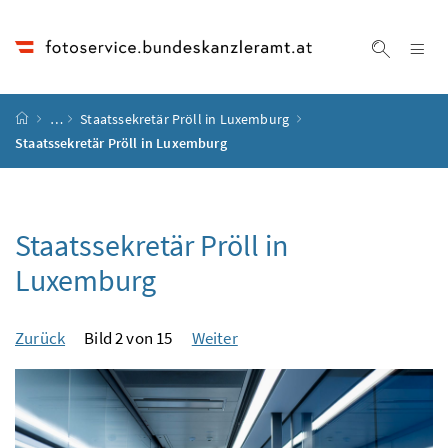
Accesskey
Accesskey
Accesskey
Accesskey
Zum Inhalt
Zum Hauptmenü
Zum Untermenü
Zur Suche
[4]
[1]
[3]
[2]
Na
Suche ei
Startseite
…
Staatssekretär Pröll in Luxemburg
Staatssekretär Pröll in Luxemburg
Staatssekretär Pröll in
Luxemburg
Zurück
Bild 2 von 15
Weiter