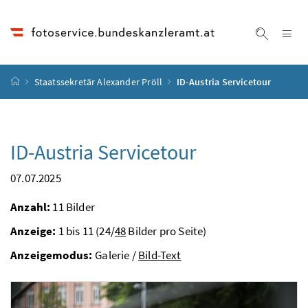
Accesskey
Accesskey
Accesskey
Accesskey
Zum Inhalt
Zum Hauptmenü
Zum Untermenü
Zur Suche
[4]
[1]
[3]
[2]
Na
Suche ei
Startseite
Staatssekretär Alexander Pröll
ID-Austria Servicetour
ID-Austria Servicetour
07.07.2025
Anzahl:
11 Bilder
Anzeige:
1 bis 11 (24/
48
Bilder pro Seite)
Anzeigemodus:
Galerie /
Bild-Text