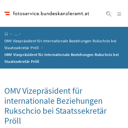
Accesskey
Accesskey
Accesskey
Accesskey
Zum Inhalt
Zum Hauptmenü
Zum Untermenü
Zur Suche
[4]
[1]
[3]
[2]
Na
Suche ei
Startseite
…
OMV Vizepräsident für internationale Beziehungen Rukschcio bei
Staatssekretär Pröll
OMV Vizepräsident für internationale Beziehungen Rukschcio bei
Staatssekretär Pröll
OMV Vizepräsident für
internationale Beziehungen
Rukschcio bei Staatssekretär
Pröll