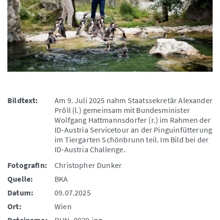
Bildtext:
Am 9. Juli 2025 nahm Staatssekretär Alexander
Pröll (l.) gemeinsam mit Bundesminister
Wolfgang Hattmannsdorfer (r.) im Rahmen der
ID-Austria Servicetour an der Pinguinfütterung
im Tiergarten Schönbrunn teil. Im Bild bei der
ID-Austria Challenge.
FotografIn:
Christopher Dunker
Quelle:
BKA
Datum:
09.07.2025
Ort:
Wien
Dateiname:
DUN_0029.jpg