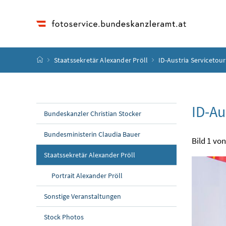
Accesskey
Accesskey
Accesskey
Accesskey
Zum Inhalt
Zum Hauptmenü
Zum Untermenü
Zur Suche
[4]
[1]
[3]
[2]
Startseite
Staatssekretär Alexander Pröll
ID-Austria Servicetour
ID-Au
Bundeskanzler Christian Stocker
Bundesministerin Claudia Bauer
Bild 1 von
Staatssekretär Alexander Pröll
Portrait Alexander Pröll
Sonstige Veranstaltungen
Stock Photos