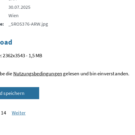
30.07.2025
Wien
e:
_SRO5376-ARW.jpg
oad
: 2362x3543 - 1,5 MB
be die
Nutzungsbedingungen
gelesen und bin einverstanden.
ld speichern
 14
Weiter