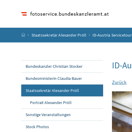
Accesskey
Accesskey
Accesskey
Accesskey
Zum Inhalt
Zum Hauptmenü
Zum Untermenü
Zur Suche
[4]
[1]
[3]
[2]
Startseite
Staatssekretär Alexander Pröll
ID-Austria Servicetou
ID-Au
Bundeskanzler Christian Stocker
Bundesministerin Claudia Bauer
Zurück
Staatssekretär Alexander Pröll
Portrait Alexander Pröll
Sonstige Veranstaltungen
Stock Photos