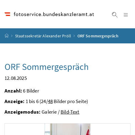
Accesskey
Accesskey
Accesskey
Accesskey
Zum Inhalt
Zum Hauptmenü
Zum Untermenü
Zur Suche
[4]
[1]
[3]
[2]
Na
Suche ei
Startseite
Staatssekretär Alexander Pröll
ORF Sommergespräch
ORF Sommergespräch
12.08.2025
Anzahl:
6 Bilder
Anzeige:
1 bis 6 (24/
48
Bilder pro Seite)
Anzeigemodus:
Galerie /
Bild-Text