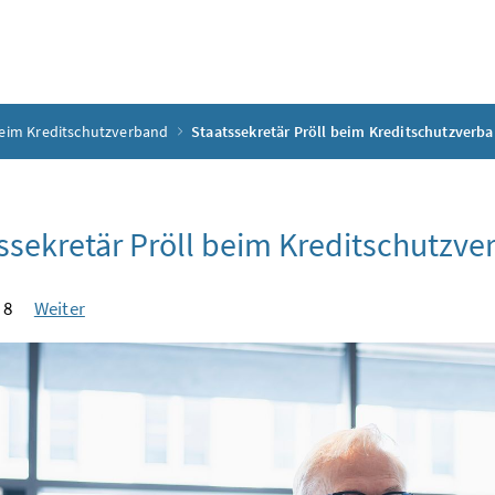
beim Kreditschutzverband
Staatssekretär Pröll beim Kreditschutzverb
ssekretär Pröll beim Kreditschutzv
 8
Weiter