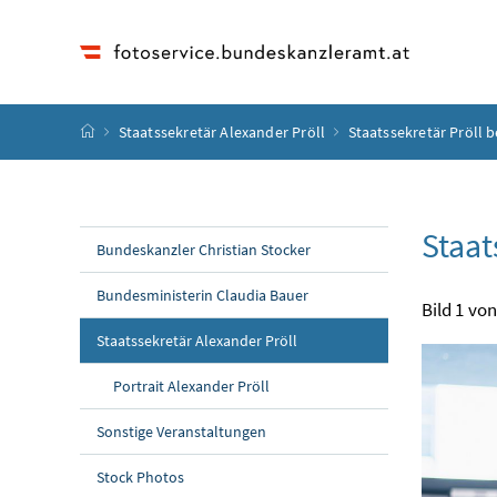
Accesskey
Accesskey
Accesskey
Accesskey
Zum Inhalt
Zum Hauptmenü
Zum Untermenü
Zur Suche
[4]
[1]
[3]
[2]
Startseite
Staatssekretär Alexander Pröll
Staatssekretär Pröll 
Staat
Bundeskanzler Christian Stocker
Bundesministerin Claudia Bauer
Bild 1 von
Staatssekretär Alexander Pröll
Portrait Alexander Pröll
Sonstige Veranstaltungen
Stock Photos