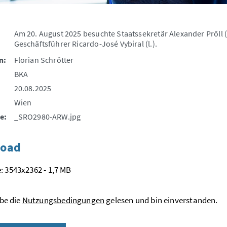
Am 20. August 2025 besuchte Staatssekretär Alexander Pröll (
Geschäftsführer Ricardo-José Vybiral (l.).
n:
Florian Schrötter
BKA
20.08.2025
Wien
e:
_SRO2980-ARW.jpg
oad
: 3543x2362 - 1,7 MB
be die
Nutzungsbedingungen
gelesen und bin einverstanden.