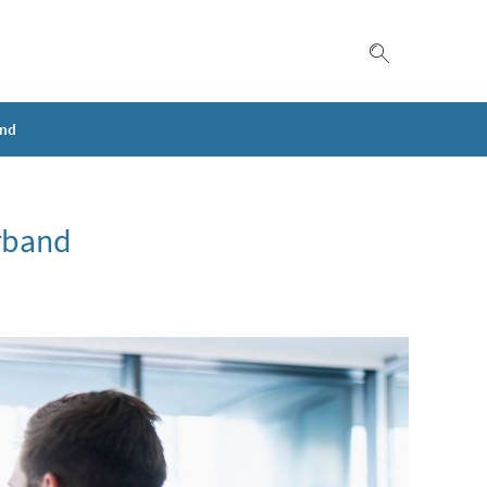
Suche einble
and
erband