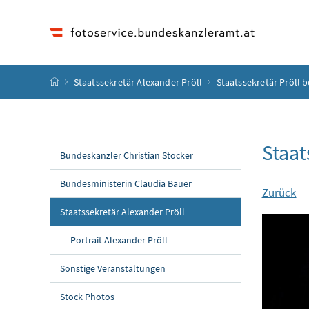
Accesskey
Accesskey
Accesskey
Accesskey
Zum Inhalt
Zum Hauptmenü
Zum Untermenü
Zur Suche
[4]
[1]
[3]
[2]
Startseite
Staatssekretär Alexander Pröll
Staatssekretär Pröll b
Staat
Bundeskanzler Christian Stocker
Bundesministerin Claudia Bauer
Zurück
Staatssekretär Alexander Pröll
Portrait Alexander Pröll
Sonstige Veranstaltungen
Stock Photos