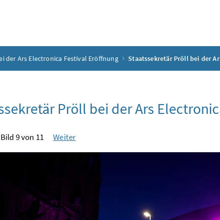
ei der Ars Electronica Festival Eröffnung
Staatssekretär Pröll bei der A
ssekretär Pröll bei der Ars Electroni
Bild 9 von 11
Weiter