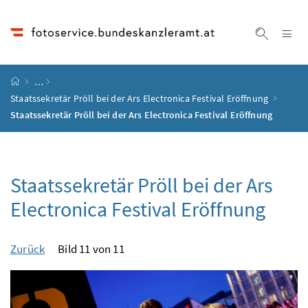
Accesskey
Accesskey
Accesskey
Accesskey
Zum Inhalt
Zum Hauptmenü
Zum Untermenü
Zur Suche
[4]
[1]
[3]
[2]
Na
Suche ei
Startseite
…
Staatssekretär Pröll bei der Ars Electronica Festival Eröffnung
Staatssekretär Pröll bei der Ars Electronica Festival Eröffnung
Staatssekretär Pröll bei der Ars
Electronica Festival Eröffnung
Zurück
Bild 11 von 11