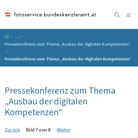
Accesskey
Accesskey
Accesskey
Accesskey
Zum Inhalt
Zum Hauptmenü
Zum Untermenü
Zur Suche
[4]
[1]
[3]
[2]
Na
Suche ei
Startseite
…
Pressekonferenz zum Thema „Ausbau der digitalen Kompetenzen“
Pressekonferenz zum Thema „Ausbau der digitalen Kompetenzen“
Pressekonferenz zum Thema
„Ausbau der digitalen
Kompetenzen“
Zurück
Bild 7 von 8
Weiter