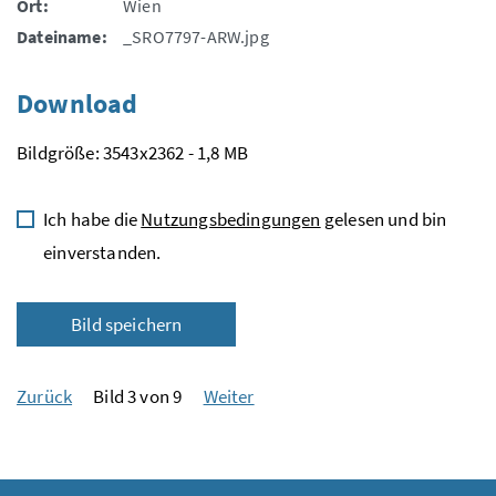
Ort:
Wien
Dateiname:
_SRO7797-ARW.jpg
Download
Bildgröße: 3543x2362 - 1,8 MB
Ich habe die
Nutzungsbedingungen
gelesen und bin
einverstanden.
Bild speichern
Zurück
Bild 3 von 9
Weiter