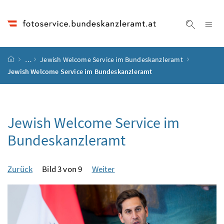
Accesskey
Accesskey
Accesskey
Accesskey
Zum Inhalt
Zum Hauptmenü
Zum Untermenü
Zur Suche
[4]
[1]
[3]
[2]
Na
Suche ei
Startseite
…
Jewish Welcome Service im Bundeskanzleramt
Jewish Welcome Service im Bundeskanzleramt
Jewish Welcome Service im
Bundeskanzleramt
Zurück
Bild 3 von 9
Weiter