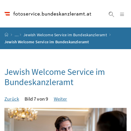
Accesskey
Accesskey
Accesskey
Accesskey
Zum Inhalt
Zum Hauptmenü
Zum Untermenü
Zur Suche
[4]
[1]
[3]
[2]
Na
Suche ei
Startseite
…
Jewish Welcome Service im Bundeskanzleramt
Jewish Welcome Service im Bundeskanzleramt
Jewish Welcome Service im
Bundeskanzleramt
Zurück
Bild 7 von 9
Weiter