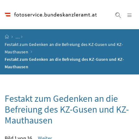
Accesskey
Accesskey
Accesskey
Accesskey
Zum Inhalt
Zum Hauptmenü
Zum Untermenü
Zur Suche
[4]
[1]
[3]
[2]
Na
Suche ei
Startseite
…
Festakt zum Gedenken an die Befreiung des KZ-Gusen und KZ-
Mauthausen
Festakt zum Gedenken an die Befreiung des KZ-Gusen und KZ-
Mauthausen
Festakt zum Gedenken an die
Befreiung des KZ-Gusen und KZ-
Mauthausen
Bild 1 von 16
Weiter