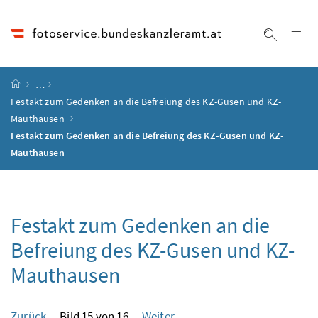
Accesskey
Accesskey
Accesskey
Accesskey
Zum Inhalt
Zum Hauptmenü
Zum Untermenü
Zur Suche
[4]
[1]
[3]
[2]
Na
Suche ei
Startseite
…
Festakt zum Gedenken an die Befreiung des KZ-Gusen und KZ-
Mauthausen
Festakt zum Gedenken an die Befreiung des KZ-Gusen und KZ-
Mauthausen
Festakt zum Gedenken an die
Befreiung des KZ-Gusen und KZ-
Mauthausen
Zurück
Bild 15 von 16
Weiter