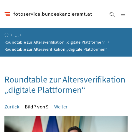
Accesskey
Accesskey
Accesskey
Accesskey
Zum Inhalt
Zum Hauptmenü
Zum Untermenü
Zur Suche
[4]
[1]
[3]
[2]
Na
Suche ei
Startseite
…
Roundtable zur Altersverifikation „digitale Plattformen“
Roundtable zur Altersverifikation „digitale Plattformen“
Roundtable zur Altersverifikation
„digitale Plattformen“
Zurück
Bild 7 von 9
Weiter