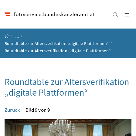
Accesskey
Accesskey
Accesskey
Accesskey
Zum Inhalt
Zum Hauptmenü
Zum Untermenü
Zur Suche
[4]
[1]
[3]
[2]
Na
Suche ei
Startseite
…
Roundtable zur Altersverifikation „digitale Plattformen“
Roundtable zur Altersverifikation „digitale Plattformen“
Roundtable zur Altersverifikation
„digitale Plattformen“
Zurück
Bild 9 von 9