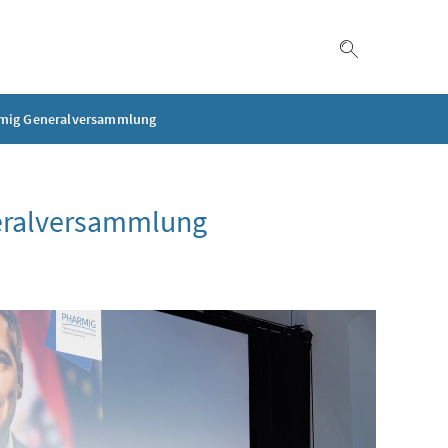
Suche einble
armig Generalversammlung
neralversammlung