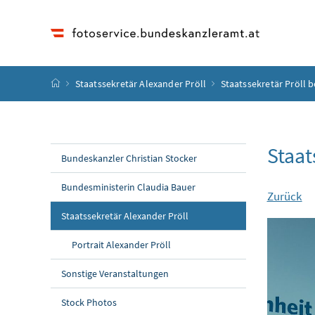
Accesskey
Accesskey
Accesskey
Accesskey
Zum Inhalt
Zum Hauptmenü
Zum Untermenü
Zur Suche
[4]
[1]
[3]
[2]
Startseite
Staatssekretär Alexander Pröll
Staatssekretär Pröll
Staat
Bundeskanzler Christian Stocker
Bundesministerin Claudia Bauer
Zurück
Staatssekretär Alexander Pröll
Portrait Alexander Pröll
Sonstige Veranstaltungen
Stock Photos