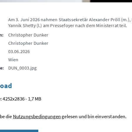
Am 3. Juni 2026 nahmen Staatssekretär Alexander Pröll (m.),
Yannik Shetty (l.) am Pressefoyer nach dem Ministerrat teil.
n:
Christopher Dunker
Christopher Dunker
03.06.2026
Wien
e:
DUN_0003.jpg
oad
: 4252x2836 - 1,7 MB
be die
Nutzungsbedingungen
gelesen und bin einverstanden.