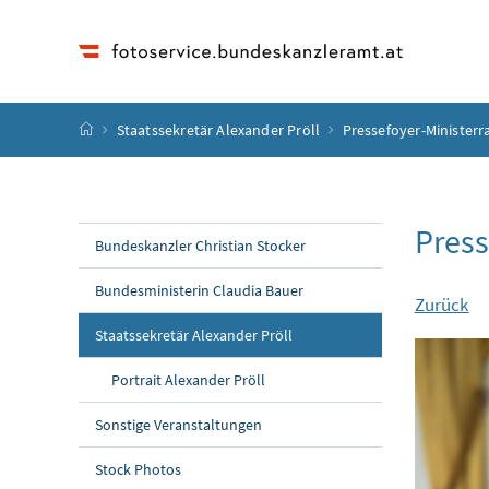
Accesskey
Accesskey
Accesskey
Accesskey
Zum Inhalt
Zum Hauptmenü
Zum Untermenü
Zur Suche
[4]
[1]
[3]
[2]
Startseite
Staatssekretär Alexander Pröll
Pressefoyer-Ministerr
Press
Bundeskanzler Christian Stocker
Bundesministerin Claudia Bauer
Zurück
Staatssekretär Alexander Pröll
Portrait Alexander Pröll
Sonstige Veranstaltungen
Stock Photos