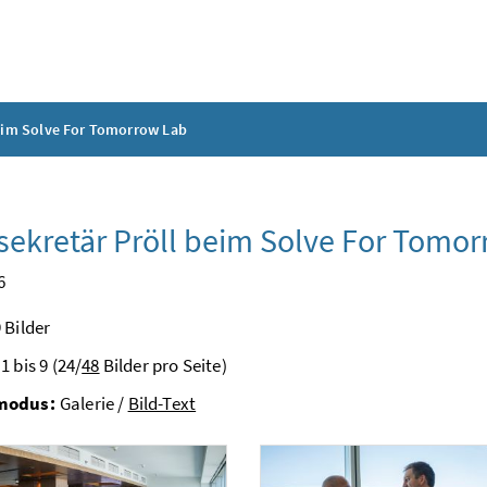
beim Solve For Tomorrow Lab
sekretär Pröll beim Solve For Tomo
6
 Bilder
1 bis 9 (24/
48
Bilder pro Seite)
modus:
Galerie /
Bild-Text