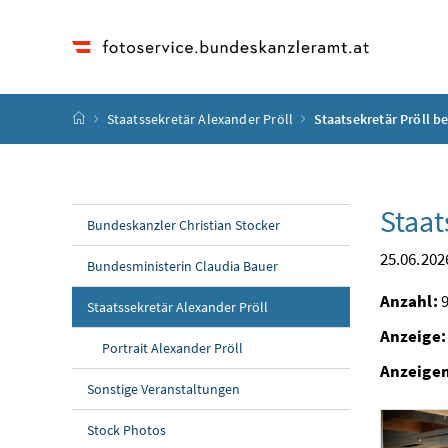
Accesskey
Accesskey
Accesskey
Accesskey
Zum Inhalt
Zum Hauptmenü
Zum Untermenü
Zur Suche
[4]
[1]
[3]
[2]
Startseite
Staatssekretär Alexander Pröll
Staatsekretär Pröll 
Staat
Bundeskanzler Christian Stocker
25.06.202
Bundesministerin Claudia Bauer
Anzahl:
9
Staatssekretär Alexander Pröll
Anzeige:
Portrait Alexander Pröll
Anzeige
Sonstige Veranstaltungen
Stock Photos