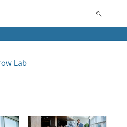
Suche einble
rrow Lab