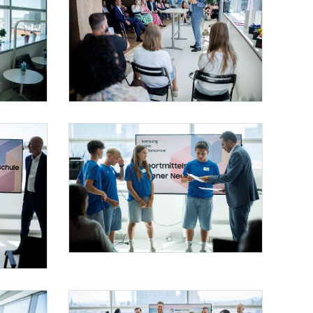
Staatsekretär Pröll beim Solve For Tomorrow Lab
 Alexander Pröll (r.) das Solve For Tomorrow Lab. Im Bild mit dem Präsident von Samsun
Am 24. Juni 2026 besuchte Staatssekretär Alexander Pröll das Solv
Staatsekretär Pröll beim Solve For Tomorrow Lab
Am 24. Juni 2026 besuchte Staatssekretär Alexander Pröll das Solv
r Alexander Pröll das Solve For Tomorrow Lab.