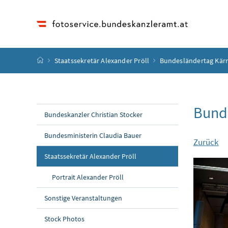
Accesskey
Accesskey
Accesskey
Accesskey
Zum Inhalt
Zum Hauptmenü
Zum Untermenü
Zur Suche
[4]
[1]
[3]
[2]
Startseite
Staatssekretär Alexander Pröll
Bundesländertag Kär
Bund
Bundeskanzler Christian Stocker
Bundesministerin Claudia Bauer
Zurück
Staatssekretär Alexander Pröll
Portrait Alexander Pröll
Sonstige Veranstaltungen
Stock Photos