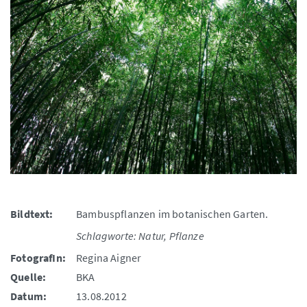
Bildtext:
Bambuspflanzen im botanischen Garten.
Schlagworte: Natur, Pflanze
FotografIn:
Regina Aigner
Quelle:
BKA
Datum:
13.08.2012