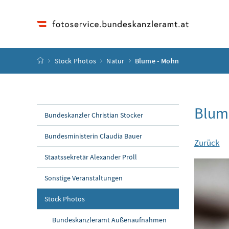
Accesskey
Accesskey
Accesskey
Accesskey
Zum Inhalt
Zum Hauptmenü
Zum Untermenü
Zur Suche
[4]
[1]
[3]
[2]
Startseite
Stock Photos
Natur
Blume - Mohn
Blum
Bundeskanzler Christian Stocker
Bundesministerin Claudia Bauer
Zurück
Staatssekretär Alexander Pröll
Sonstige Veranstaltungen
Stock Photos
Bundeskanzleramt Außenaufnahmen