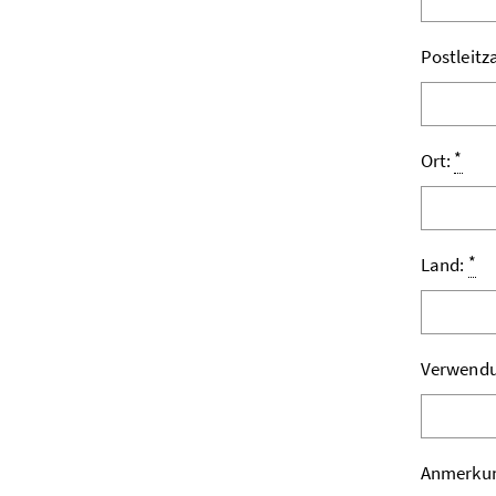
Postleitz
*
Ort:
*
Land:
Verwend
Anmerku