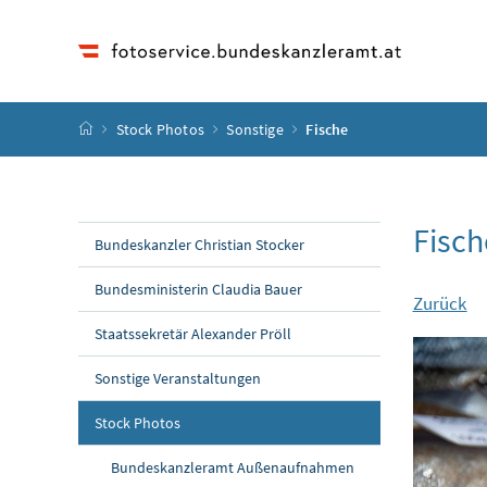
Accesskey
Accesskey
Accesskey
Accesskey
Zum Inhalt
Zum Hauptmenü
Zum Untermenü
Zur Suche
[4]
[1]
[3]
[2]
Startseite
Stock Photos
Sonstige
Fische
Fisch
Bundeskanzler Christian Stocker
Bundesministerin Claudia Bauer
Zurück
Staatssekretär Alexander Pröll
Sonstige Veranstaltungen
Stock Photos
Bundeskanzleramt Außenaufnahmen