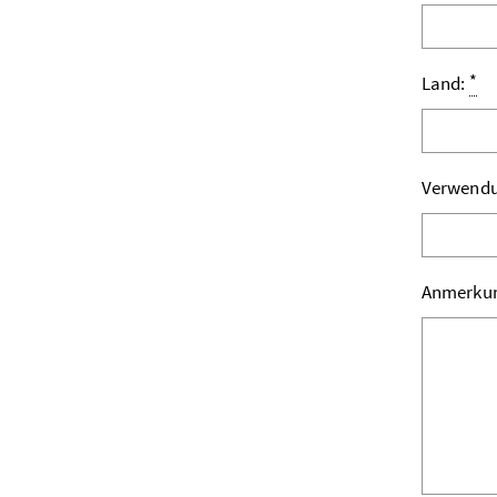
*
Land:
Verwend
Anmerku