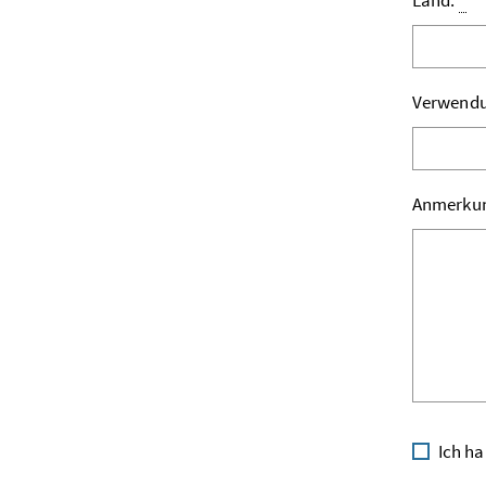
Land:
Verwend
Anmerku
Ich ha