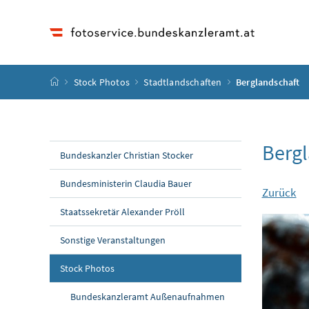
Accesskey
Accesskey
Accesskey
Accesskey
Zum Inhalt
Zum Hauptmenü
Zum Untermenü
Zur Suche
[4]
[1]
[3]
[2]
Startseite
Stock Photos
Stadtlandschaften
Berglandschaft
Bergl
Bundeskanzler Christian Stocker
Bundesministerin Claudia Bauer
Zurück
Staatssekretär Alexander Pröll
Sonstige Veranstaltungen
Stock Photos
Bundeskanzleramt Außenaufnahmen