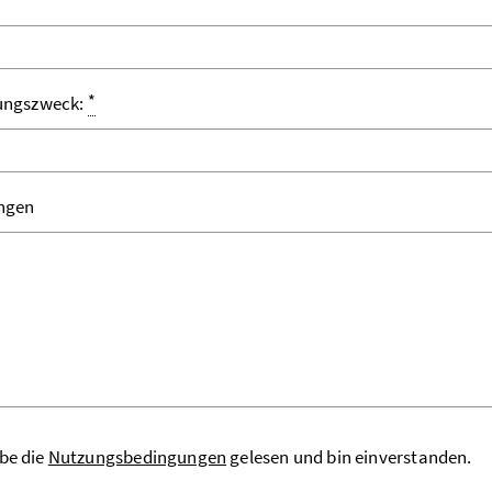
*
ungszweck:
ngen
be die
Nutzungsbedingungen
gelesen und bin einverstanden.