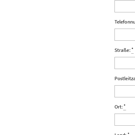
Telefon
*
Straße:
Postleitz
*
Ort:
*