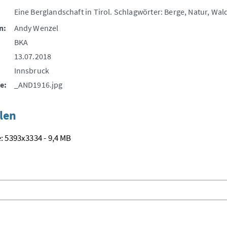
Eine Berglandschaft in Tirol. Schlagwörter: Berge, Natur, Wald
n:
Andy Wenzel
BKA
13.07.2018
Innsbruck
e:
_AND1916.jpg
len
: 5393x3334 - 9,4 MB