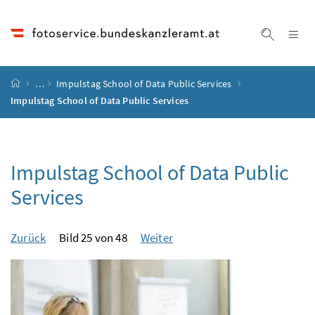
Accesskey
Accesskey
Accesskey
Accesskey
Zum Inhalt
Zum Hauptmenü
Zum Untermenü
Zur Suche
[4]
[1]
[3]
[2]
Na
Suche ei
Startseite
…
Impulstag School of Data Public Services
Impulstag School of Data Public Services
Impulstag School of Data Public
Services
Zurück
Bild 25 von 48
Weiter