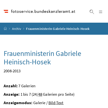
Accesskey
Accesskey
Accesskey
Accesskey
Zum Inhalt
Zum Hauptmenü
Zum Untermenü
Zur Suche
[4]
[1]
[3]
[2]
Na
Suche ei
Startseite
Archiv
Frauenministerin Gabriele Heinisch-Hosek
Frauenministerin Gabriele
Heinisch-Hosek
2008-2013
Anzahl:
7 Galerien
Anzeige:
1 bis 7 (24/
48
Galerien pro Seite)
Anzeigemodus:
Galerie /
Bild-Text