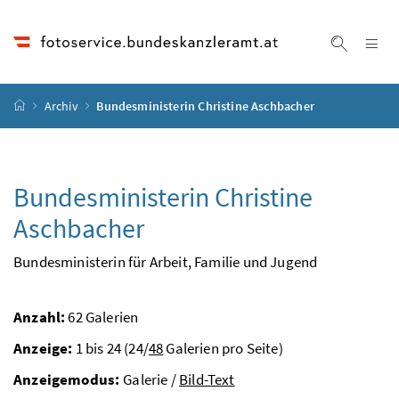
Accesskey
Accesskey
Accesskey
Accesskey
Zum Inhalt
Zum Hauptmenü
Zum Untermenü
Zur Suche
[4]
[1]
[3]
[2]
Na
Suche ei
Startseite
Archiv
Bundesministerin Christine Aschbacher
Bundesministerin Christine
Aschbacher
Bundesministerin für Arbeit, Familie und Jugend
Anzahl:
62 Galerien
Anzeige:
1 bis 24 (24/
48
Galerien pro Seite)
Anzeigemodus:
Galerie /
Bild-Text