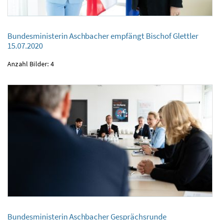
Bundesministerin Aschbacher empfängt Bischof Glettler
Bundesministerin Aschbacher empfängt Bischof Glettler
15.07.2020
15.07.2020
Anzahl Bilder: 4
Bundesministerin Aschbacher Gesprächsrunde