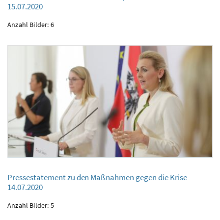
Bundesministerin Aschbacher Gesprächsrunde
15.07.2020
15.07.2020
Anzahl Bilder: 6
Pressestatement zu den Maßnahmen gegen die Krise
Pressestatement zu den Maßnahmen gegen die Krise
14.07.2020
14.07.2020
Anzahl Bilder: 5