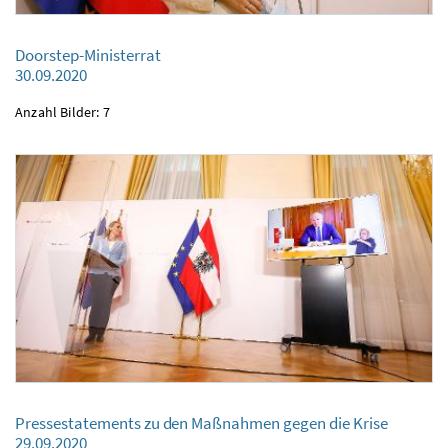
Doorstep-Ministerrat
30.09.2020
Doorstep-Ministerrat
30.09.2020
Anzahl Bilder: 7
Pressestatements zu den Maßnahmen gegen die Krise
Pressestatements zu den Maßnahmen gegen die Krise
29.09.2020