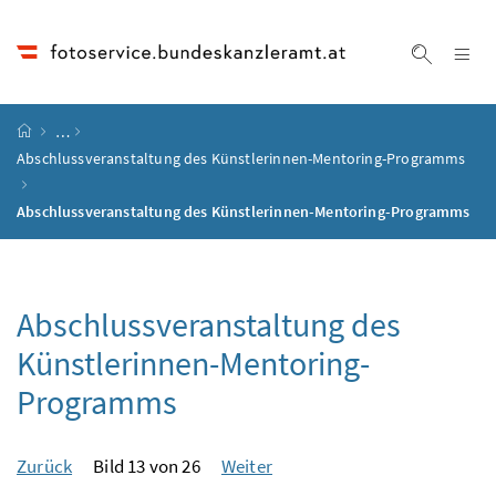
Accesskey
Accesskey
Accesskey
Accesskey
Zum Inhalt
Zum Hauptmenü
Zum Untermenü
Zur Suche
[4]
[1]
[3]
[2]
Na
Suche ei
Startseite
…
Abschlussveranstaltung des Künstlerinnen-Mentoring-Programms
Abschlussveranstaltung des Künstlerinnen-Mentoring-Programms
Abschlussveranstaltung des
Künstlerinnen-Mentoring-
Programms
Zurück
Bild 13 von 26
Weiter