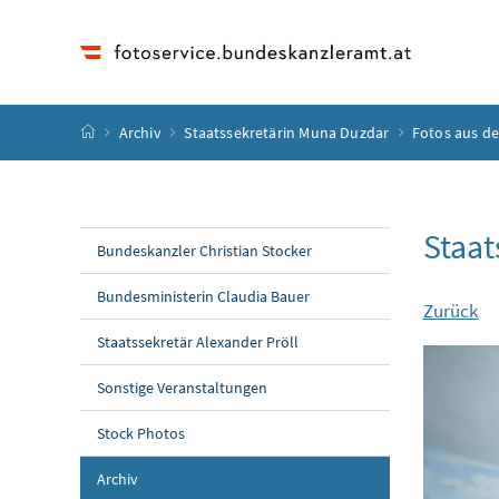
Accesskey
Accesskey
Accesskey
Accesskey
Zum Inhalt
Zum Hauptmenü
Zum Untermenü
Zur Suche
[4]
[1]
[3]
[2]
Startseite
Archiv
Staatssekretärin Muna Duzdar
Fotos aus d
Staat
Bundeskanzler Christian Stocker
Bundesministerin Claudia Bauer
Zurück
Staatssekretär Alexander Pröll
Sonstige Veranstaltungen
Stock Photos
Archiv