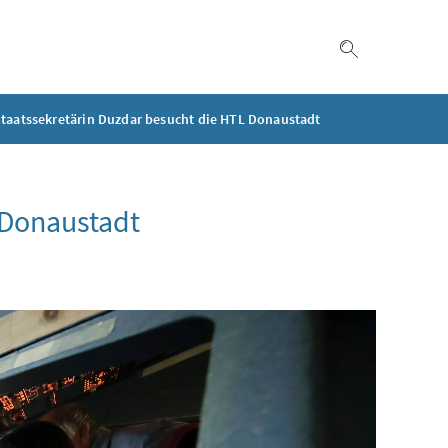
Suche einble
taatssekretärin Duzdar besucht die HTL Donaustadt
 Donaustadt