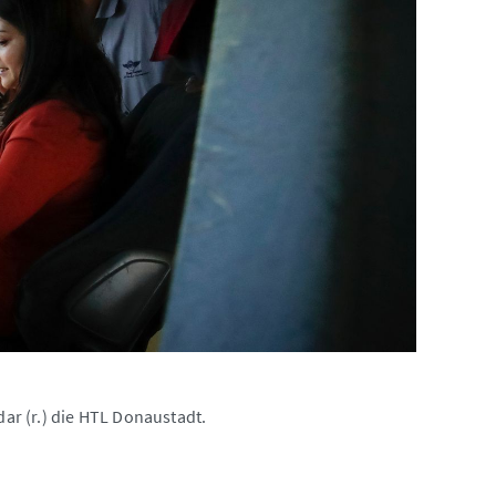
r (r.) die HTL Donaustadt.