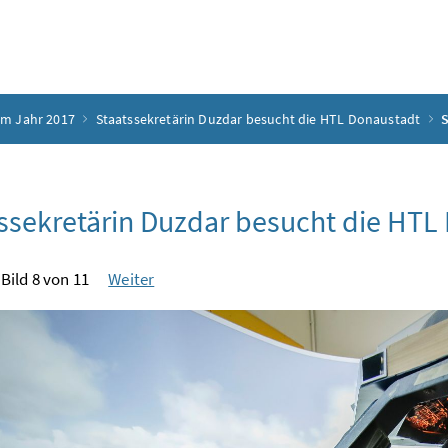
em Jahr 2017
Staatssekretärin Duzdar besucht die HTL Donaustadt
S
ssekretärin Duzdar besucht die HTL
Bild 8 von 11
Weiter