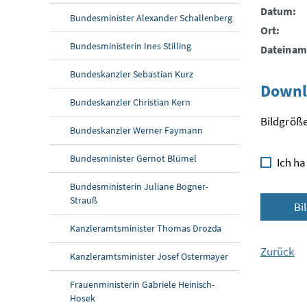
Datum:
Bundesminister Alexander Schallenberg
Ort:
Bundesministerin Ines Stilling
Dateinam
Bundeskanzler Sebastian Kurz
Downl
Bundeskanzler Christian Kern
Bildgröße
Bundeskanzler Werner Faymann
Bundesminister Gernot Blümel
Ich ha
Bundesministerin Juliane Bogner-
Strauß
Bi
Kanzleramtsminister Thomas Drozda
Zurück
Kanzleramtsminister Josef Ostermayer
Frauenministerin Gabriele Heinisch-
Hosek