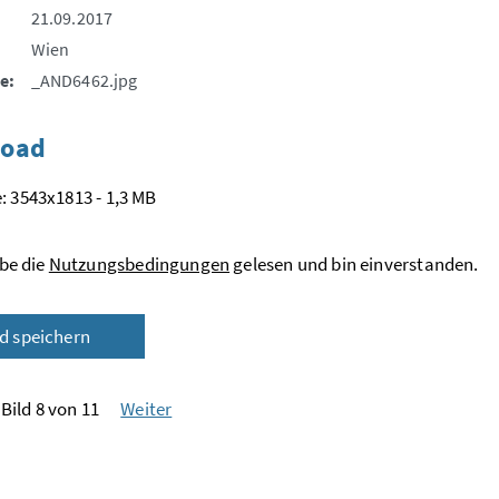
21.09.2017
Wien
e:
_AND6462.jpg
oad
: 3543x1813 - 1,3 MB
be die
Nutzungsbedingungen
gelesen und bin einverstanden.
ld speichern
Bild 8 von 11
Weiter