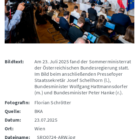
Bildtext:
Am 23. Juli 2025 fand der Sommerministerrat
der Österreichischen Bundesregierung statt.
Im Bild beim anschließenden Pressefoyer
Staatssekretär Josef Schellhorn (l.),
Bundesminister Wolfgang Hattmannsdorfer
(m.) und Bundesminister Peter Hanke (r.).
FotografIn:
Florian Schrötter
Quelle:
BKA
Datum:
23.07.2025
Ort:
Wien
Dateiname:
_SRO0724-ARW.jpg