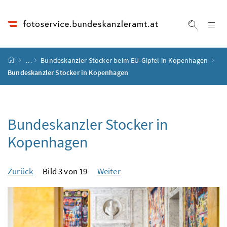
Accesskey
Accesskey
Accesskey
Accesskey
Zum Inhalt
Zum Hauptmenü
Zum Untermenü
Zur Suche
[4]
[1]
[3]
[2]
Na
Suche ei
Startseite
…
Bundeskanzler Stocker beim EU-Gipfel in Kopenhagen
Bundeskanzler Stocker in Kopenhagen
Bundeskanzler Stocker in
Kopenhagen
Zurück
Bild 3 von 19
Weiter