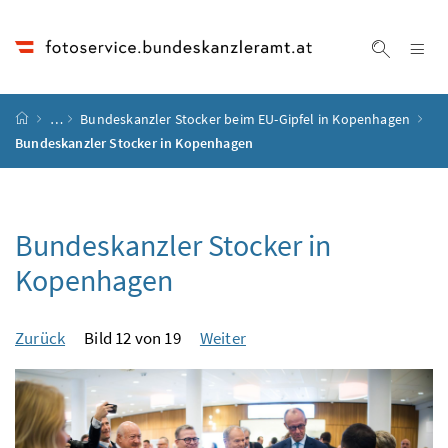
Accesskey
Accesskey
Accesskey
Accesskey
Zum Inhalt
Zum Hauptmenü
Zum Untermenü
Zur Suche
[4]
[1]
[3]
[2]
Na
Suche ei
Startseite
…
Bundeskanzler Stocker beim EU-Gipfel in Kopenhagen
Bundeskanzler Stocker in Kopenhagen
Bundeskanzler Stocker in
Kopenhagen
Zurück
Bild 12 von 19
Weiter