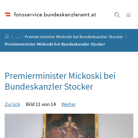
Accesskey
Accesskey
Accesskey
Accesskey
Zum Inhalt
Zum Hauptmenü
Zum Untermenü
Zur Suche
[4]
[1]
[3]
[2]
Na
Suche ei
Startseite
…
Premierminister Mickoski bei Bundeskanzler Stocker
Premierminister Mickoski bei Bundeskanzler Stocker
Premierminister Mickoski bei
Bundeskanzler Stocker
Zurück
Bild 11 von 14
Weiter