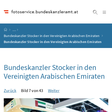
Accesskey
Accesskey
Accesskey
Accesskey
Zum Inhalt
Zum Hauptmenü
Zum Untermenü
Zur Suche
[4]
[1]
[3]
[2]
Na
Suche ei
Startseite
…
Bundeskanzler Stocker in den Vereinigten Arabischen Emiraten
Bundeskanzler Stocker in den Vereinigten Arabischen Emiraten
Bundeskanzler Stocker in den
Vereinigten Arabischen Emiraten
Zurück
Bild 7 von 43
Weiter