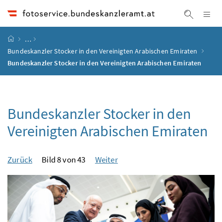
Accesskey
Accesskey
Accesskey
Accesskey
Zum Inhalt
Zum Hauptmenü
Zum Untermenü
Zur Suche
[4]
[1]
[3]
[2]
Na
Suche ei
Startseite
…
Bundeskanzler Stocker in den Vereinigten Arabischen Emiraten
Bundeskanzler Stocker in den Vereinigten Arabischen Emiraten
Bundeskanzler Stocker in den
Vereinigten Arabischen Emiraten
Zurück
Bild 8 von 43
Weiter