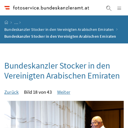
Accesskey
Accesskey
Accesskey
Accesskey
Zum Inhalt
Zum Hauptmenü
Zum Untermenü
Zur Suche
[4]
[1]
[3]
[2]
Na
Suche ei
Startseite
…
Bundeskanzler Stocker in den Vereinigten Arabischen Emiraten
Bundeskanzler Stocker in den Vereinigten Arabischen Emiraten
Bundeskanzler Stocker in den
Vereinigten Arabischen Emiraten
Zurück
Bild 18 von 43
Weiter