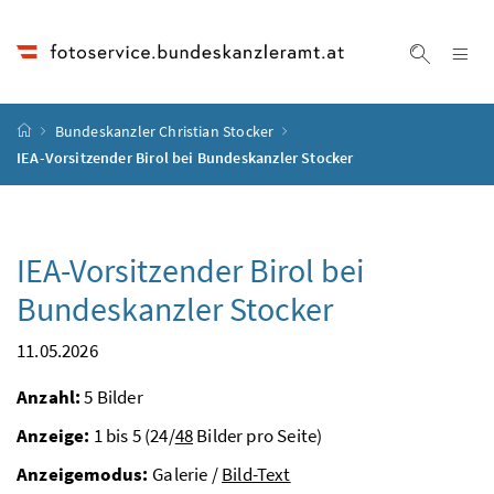
Accesskey
Accesskey
Accesskey
Accesskey
Zum Inhalt
Zum Hauptmenü
Zum Untermenü
Zur Suche
[4]
[1]
[3]
[2]
Na
Suche ei
Startseite
Bundeskanzler Christian Stocker
IEA-Vorsitzender Birol bei Bundeskanzler Stocker
IEA-Vorsitzender Birol bei
Bundeskanzler Stocker
11.05.2026
Anzahl:
5 Bilder
Anzeige:
1 bis 5 (24/
48
Bilder pro Seite)
Anzeigemodus:
Galerie /
Bild-Text