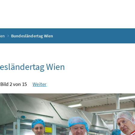
ien
Bundesländertag Wien
esländertag Wien
Bild 2 von 15
Weiter