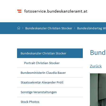
Accesskey
Accesskey
Accesskey
Accesskey
Zum Inhalt
Zum Hauptmenü
Zum Untermenü
Zur Suche
[4]
[1]
[3]
[2]
Startseite
Bundeskanzler Christian Stocker
Bundesländertag W
Bund
Bundeskanzler Christian Stocker
Portrait Christian Stocker
Zurück
Bundesministerin Claudia Bauer
Staatssekretär Alexander Pröll
Sonstige Veranstaltungen
Stock Photos