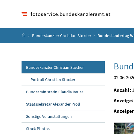
Accesskey
Accesskey
Accesskey
Accesskey
Zum Inhalt
Zum Hauptmenü
Zum Untermenü
Zur Suche
[4]
[1]
[3]
[2]
Startseite
Bundeskanzler Christian Stocker
Bundesländertag W
Bund
Bundeskanzler Christian Stocker
02.06.202
Portrait Christian Stocker
Anzahl:
1
Bundesministerin Claudia Bauer
Anzeige:
Staatssekretär Alexander Pröll
Anzeige
Sonstige Veranstaltungen
Stock Photos