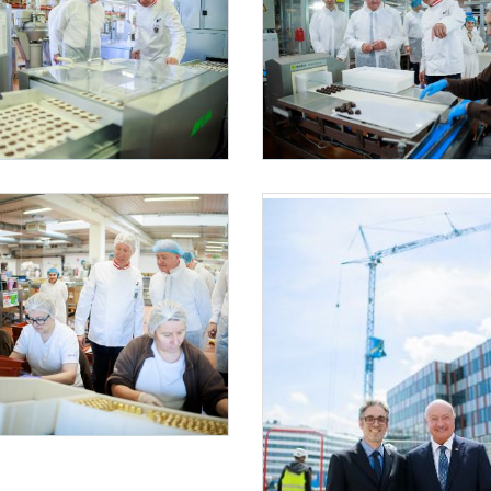
g Wien
Bundesländertag Wien
026 besuchte Bundeskanzler Christian Stocker (l.) im Rahmen seines Bundesländertage
Am 2. Juni 2026 besuchte Bundeskanzler
g Wien
026 besuchte Bundeskanzler Christian Stocker (r.) im Rahmen seines Bundesländertage