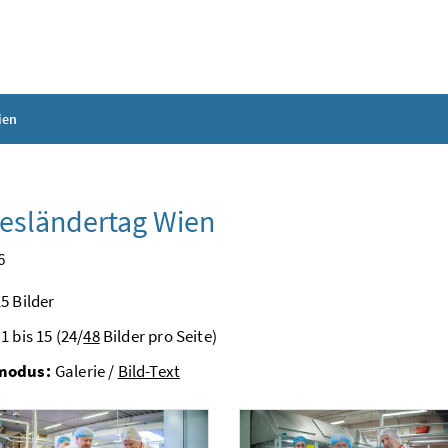
ien
esländertag Wien
6
5 Bilder
1 bis 15 (24/
48
Bilder pro Seite)
modus:
Galerie /
Bild-Text