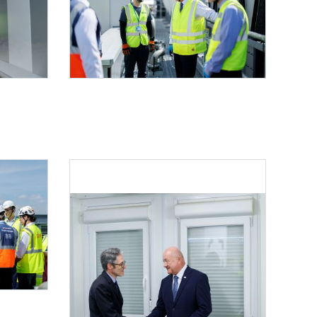
Bundesländertag Wien
Christian Stocker (l.) im Rahmen seines Bundesländertages das KI Datencenter VIE 13.
Am 2. Juni 2026 besuchte Bundeskanzler Christian Stocker (m.r.) i
ertages die Walter Heindl GmbH.