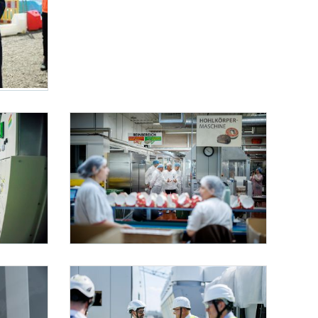
Christian Stocker (l.) im Rahmen seines Bundesländertages das KI Datencenter VIE 13.
Bundesländertag Wien
 das KI Datencenter VIE 13.
Christian Stocker (l.) im Rahmen seines Bundesländertages das KI Datencenter VIE 13.
Am 2. Juni 2026 besuchte Bundeskanzler Christian Stocker (im Bil