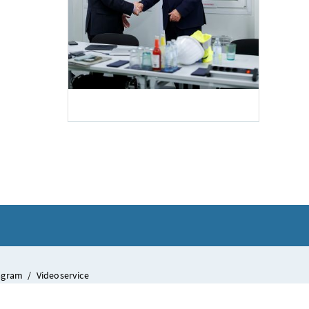
 das KI Datencenter VIE 13.
 Christian Stocker im Rahmen seines Bundesländertages das KI Datencenter VIE 13.
Bundesländertag Wien
Am 2. Juni 2026 besuchte Bundeskanzler Christian Stocker (r.) im 
tagram
/
Videoservice