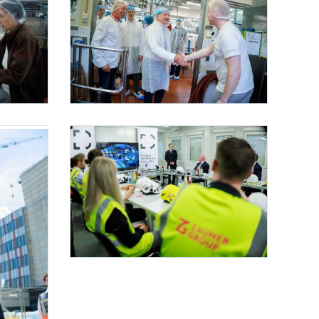
Bundesländertag Wien
s die Walter Heindl GmbH.
 Christian Stocker (im Bild) im Rahmen seines Bundesländertages die Walter Heindl 
Am 2. Juni 2026 besuchte Bundeskanzler Christian Stocker (im Bil
Bundesländertag Wien
Am 2. Juni 2026 besuchte Bundeskanzler Christian Stocker im Rahm
s die Walter Heindl GmbH.