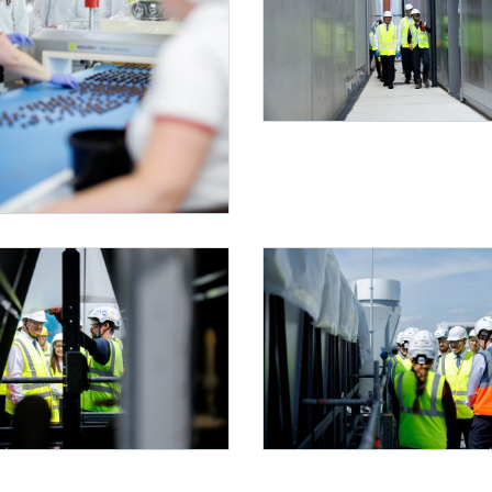
Bundesländertag Wien
Am 2. Juni 2026 besuchte Bundeskanzler 
g Wien
026 besuchte Bundeskanzler Christian Stocker (im Bild) im Rahmen seines Bundesländ
g Wien
Bundesländertag Wien