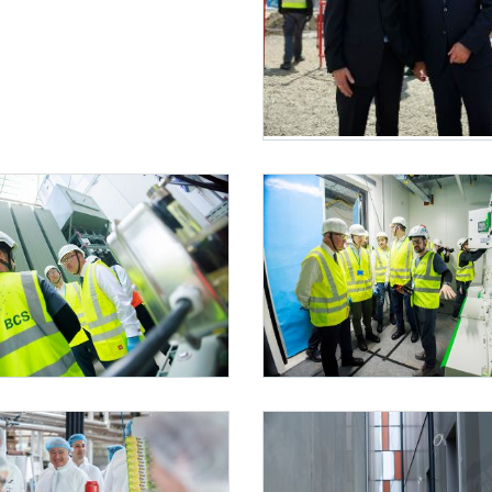
Bundesländertag Wien
Am 2. Juni 2026 besuchte Bundeskanzler 
g Wien
Bundesländertag Wien
026 besuchte Bundeskanzler Christian Stocker (r.) im Rahmen seines Bundesländertages
Am 2. Juni 2026 besuchte Bundeskanzler 