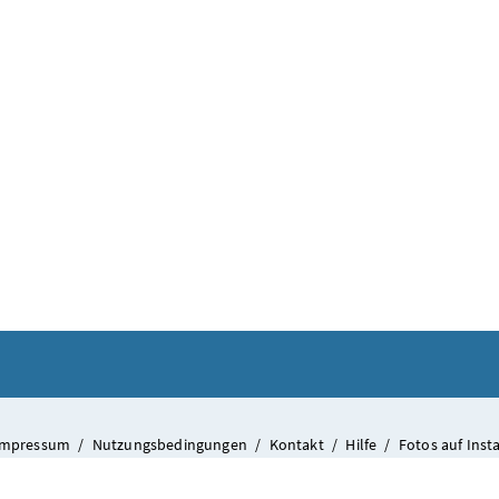
026 besuchte Bundeskanzler Christian Stocker (l.) im Rahmen seines Bundesländertages
Am 2. Juni 2026 besuchte Bundeskanzler
Impressum
/
Nutzungsbedingungen
/
Kontakt
/
Hilfe
/
Fotos auf Ins