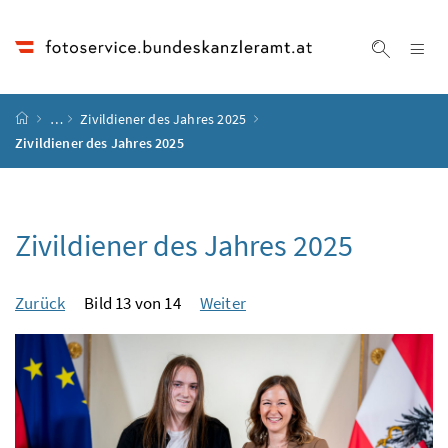
Accesskey
Accesskey
Accesskey
Accesskey
Zum Inhalt
Zum Hauptmenü
Zum Untermenü
Zur Suche
[4]
[1]
[3]
[2]
Na
Suche ei
Startseite
…
Zivildiener des Jahres 2025
Zivildiener des Jahres 2025
Zivildiener des Jahres 2025
Zurück
Bild 13 von 14
Weiter