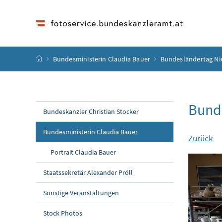
Accesskey
Accesskey
Accesskey
Accesskey
Zum Inhalt
Zum Hauptmenü
Zum Untermenü
Zur Suche
[4]
[1]
[3]
[2]
Startseite
Bundesministerin Claudia Bauer
Bundesländertag Ni
Bunde
Bundeskanzler Christian Stocker
Bundesministerin Claudia Bauer
Zurück
Portrait Claudia Bauer
Staatssekretär Alexander Pröll
Sonstige Veranstaltungen
Stock Photos