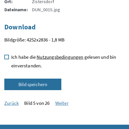
Ort:
Zistersdorf
Dateiname:
DUN_0015.jpg
Download
Bildgröße: 4252x2836 - 1,8 MB
Ich habe die
Nutzungsbedingungen
gelesen und bin
einverstanden.
Bild speichern
Zurück
Bild 5 von 26
Weiter