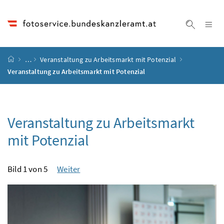
Accesskey
Accesskey
Accesskey
Accesskey
Zum Inhalt
Zum Hauptmenü
Zum Untermenü
Zur Suche
[4]
[1]
[3]
[2]
Na
Suche ei
Startseite
…
Veranstaltung zu Arbeitsmarkt mit Potenzial
Veranstaltung zu Arbeitsmarkt mit Potenzial
Veranstaltung zu Arbeitsmarkt
mit Potenzial
Bild 1 von 5
Weiter