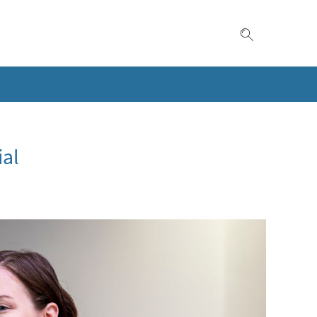
Suche einble
ial