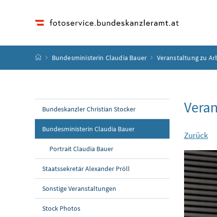
Accesskey
Accesskey
Accesskey
Accesskey
Zum Inhalt
Zum Hauptmenü
Zum Untermenü
Zur Suche
[4]
[1]
[3]
[2]
Startseite
Bundesministerin Claudia Bauer
Veranstaltung zu Ar
Veran
Bundeskanzler Christian Stocker
Bundesministerin Claudia Bauer
Zurück
Portrait Claudia Bauer
Staatssekretär Alexander Pröll
Sonstige Veranstaltungen
Stock Photos