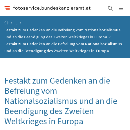
Accesskey
Accesskey
Accesskey
Accesskey
Zum Inhalt
Zum Hauptmenü
Zum Untermenü
Zur Suche
[4]
[1]
[3]
[2]
Na
Suche ei
Startseite
…
Festakt zum Gedenken an die Befreiung vom Nationalsozialismus
und an die Beendigung des Zweiten Weltkrieges in Europa
Festakt zum Gedenken an die Befreiung vom Nationalsozialismus
und an die Beendigung des Zweiten Weltkrieges in Europa
Festakt zum Gedenken an die
Befreiung vom
Nationalsozialismus und an die
Beendigung des Zweiten
Weltkrieges in Europa