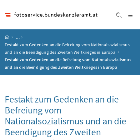
Accesskey
Accesskey
Accesskey
Accesskey
Zum Inhalt
Zum Hauptmenü
Zum Untermenü
Zur Suche
[4]
[1]
[3]
[2]
Na
Suche ei
Startseite
…
Festakt zum Gedenken an die Befreiung vom Nationalsozialismus
und an die Beendigung des Zweiten Weltkrieges in Europa
Festakt zum Gedenken an die Befreiung vom Nationalsozialismus
und an die Beendigung des Zweiten Weltkrieges in Europa
Festakt zum Gedenken an die
Befreiung vom
Nationalsozialismus und an die
Beendigung des Zweiten