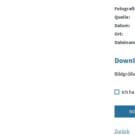
FotografI
Quelle:
Datum:
Ort:
Dateinam
Downl
Bildgröße
Ich ha
Bi
Zurück