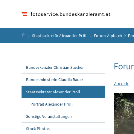
Accesskey
Accesskey
Accesskey
Accesskey
Zum Inhalt
Zum Hauptmenü
Zum Untermenü
Zur Suche
[4]
[1]
[3]
[2]
Startseite
Staatssekretär Alexander Pröll
Forum Alpbach
Fo
Foru
Bundeskanzler Christian Stocker
Bundesministerin Claudia Bauer
Zurück
Staatssekretär Alexander Pröll
Portrait Alexander Pröll
Sonstige Veranstaltungen
Stock Photos