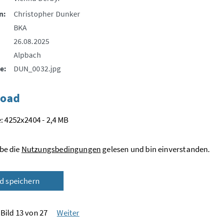
n:
Christopher Dunker
BKA
26.08.2025
Alpbach
e:
DUN_0032.jpg
oad
: 4252x2404 - 2,4 MB
be die
Nutzungsbedingungen
gelesen und bin einverstanden.
ld speichern
Bild 13 von 27
Weiter