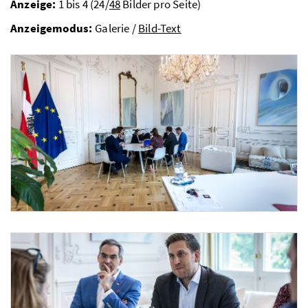
Anzeige:
1 bis 4 (24/
48
Bilder pro Seite)
Anzeigemodus:
Galerie /
Bild-Text
Leiterin für globale Angelegenheiten bei Microsoft Monaco bei Staatssekretär Pröll
Am 7. Mai 2026 empfing Staatssekretär Alexander Pröll die Leiterin für globale An